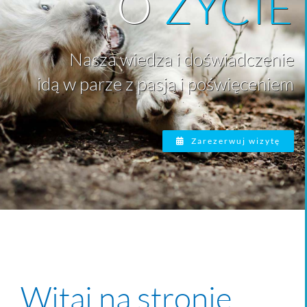
O
ŻYCIE
Nasza wiedza i doświadczenie
idą w parze z pasją i poświęceniem
Zarezerwuj wizytę
Witaj na stronie