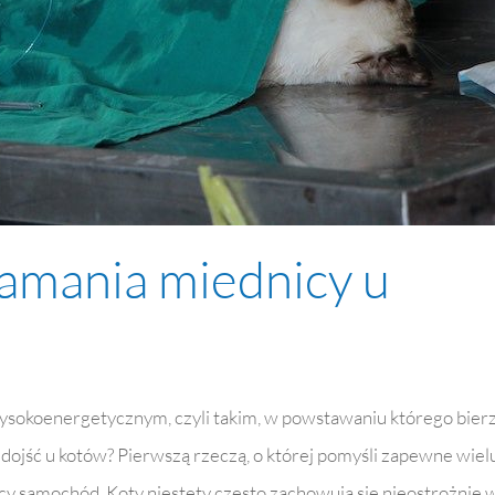
łamania miednicy u
wysokoenergetycznym, czyli takim, w powstawaniu którego bier
o dojść u kotów? Pierwszą rzeczą, o której pomyśli zapewne wiel
cy samochód. Koty niestety często zachowują się nieostrożnie 