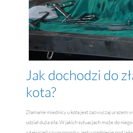
Jak dochodzi do z
kota?
Złamanie miednicy u kota jest zazwyczaj urazem 
udział duża siła. W jakich sytuacjach może do nieg
właścicieli czworonogów, jest wpadnięcie pod jadą