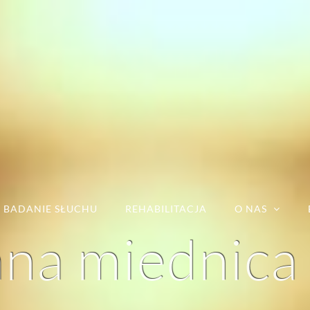
BADANIE SŁUCHU
REHABILITACJA
O NAS
na miednica 