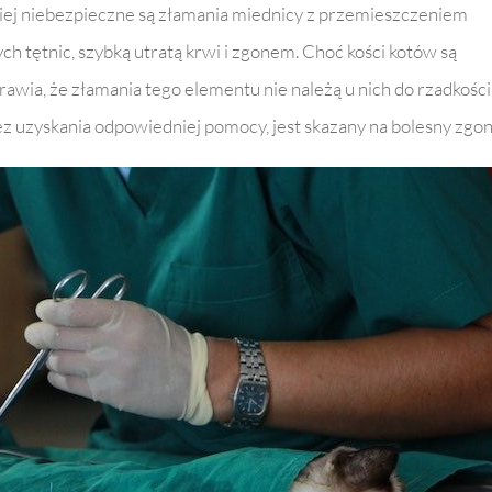
ej niebezpieczne są złamania miednicy z przemieszczeniem
 tętnic, szybką utratą krwi i zgonem. Choć kości kotów są
prawia, że złamania tego elementu nie należą u nich do rzadkości
bez uzyskania odpowiedniej pomocy, jest skazany na bolesny zgon