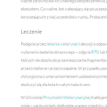
ważne zarówno dla ich własnego bezpieczeństwa, ja
ekosystem. Co ważne, kot wałęsający się po uczęszcz
korzystających z niej uczestników ruchu. Próba o
Leczenie
Podjęcie przez
lekarza weterynarii
decyzji o odpow
wykonaniu badania obrazowego – zdjęcia
RTG
lub
których nie doszło do przemieszczenia fragmentów
przeciwbólowe i przeciwzapalne. W przypadku pow
chirurgiczna z unieruchomieniem uszkodzonych koś
skończyć się dla kota trwałym kalectwem.
W Gliwickiej
Przychodni Weterynaryjnej
traktuje
misję – zarówno koty dotknięte urazem miednicy, j