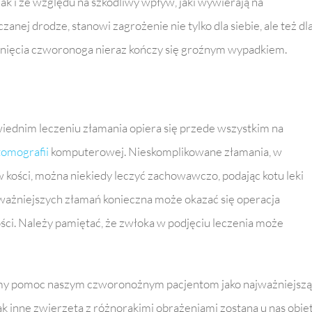
k i ze względu na szkodliwy wpływ, jaki wywierają na
anej drodze, stanowi zagrożenie nie tylko dla siebie, ale też dl
minięcia czworonoga nieraz kończy się groźnym wypadkiem.
iednim leczeniu złamania opiera się przede wszystkim na
tomografii
komputerowej. Nieskomplikowane złamania, w
 kości, można niekiedy leczyć zachowawczo, podając kotu leki
ażniejszych złamań konieczna może okazać się operacja
ci. Należy pamiętać, że zwłoka w podjęciu leczenia może
my pomoc naszym czworonożnym pacjentom jako najważniejszą
ak inne zwierzęta z różnorakimi obrażeniami zostaną u nas obję