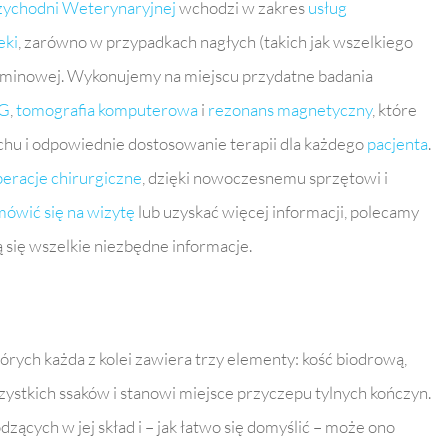
rzychodni Weterynaryjnej
wchodzi w zakres
usług
eki
, zarówno w przypadkach nagłych (takich jak wszelkiego
terminowej. Wykonujemy na miejscu przydatne badania
TG
,
tomografia komputerowa
i
rezonans magnetyczny
, które
chu i odpowiednie dostosowanie terapii dla każdego
pacjenta
.
eracje chirurgiczne
, dzięki nowoczesnemu sprzętowi i
ówić się na wizytę
lub uzyskać więcej informacji, polecamy
ą się wszelkie niezbędne informacje.
tórych każda z kolei zawiera trzy elementy: kość biodrową,
szystkich ssaków i stanowi miejsce przyczepu tylnych kończyn.
zących w jej skład i – jak łatwo się domyślić – może ono