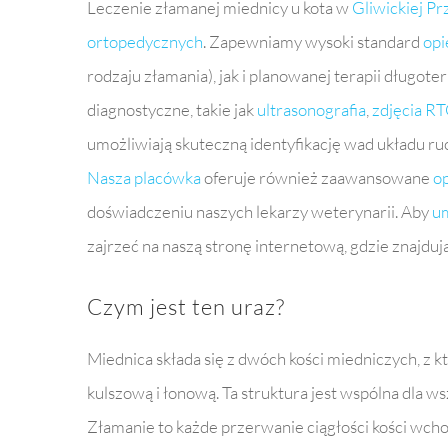
Leczenie złamanej miednicy u kota w
Gliwickiej P
ortopedycznych
. Zapewniamy wysoki standard
opi
rodzaju złamania), jak i planowanej terapii długo
diagnostyczne, takie jak
ultrasonografia
,
zdjęcia R
umożliwiają skuteczną identyfikację wad układu ru
Nasza placówka
oferuje również zaawansowane
op
doświadczeniu naszych lekarzy weterynarii. Aby
um
zajrzeć na naszą stronę internetową, gdzie znajduj
Czym jest ten uraz?
Miednica składa się z dwóch kości miedniczych, z k
kulszową i łonową. Ta struktura jest wspólna dla w
Złamanie to każde przerwanie ciągłości kości wchod