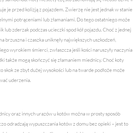
uje je przed kolizją z pojazdem. Zwierzę nie jest jednak w stanie
elnymi potrąceniami lub złamaniami. Do tego ostatniego może
ik lub zderzak podczas ucieczki spod kół pojazdu. Choć z jednej
jama brzuszna i czaszka uniknęły największych uszkodzeń,
ego wyrokiem śmierci, zwłaszcza jeśli kości naruszyły naczynia 
dki także mogą skończyć się złamaniem miednicy. Choć koty
 to skok ze zbyt dużej wysokości lub na twarde podłoże może
ować uderzenia.
dnicy oraz innych urazów u kotów można w prosty sposób
czo odradzają wypuszczania kotów z domu bez opieki – jest to