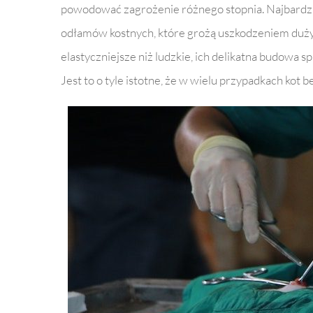
powodować zagrożenie różnego stopnia. Najbardzi
odłamów kostnych, które grożą uszkodzeniem dużych
elastyczniejsze niż ludzkie, ich delikatna budowa s
Jest to o tyle istotne, że w wielu przypadkach kot 