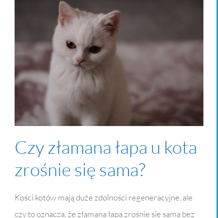
Czy złamana łapa u kota
zrośnie się sama?
Kości kotów mają duże zdolności regeneracyjne, ale
czy to oznacza, że złamana łapa zrośnie się sama bez