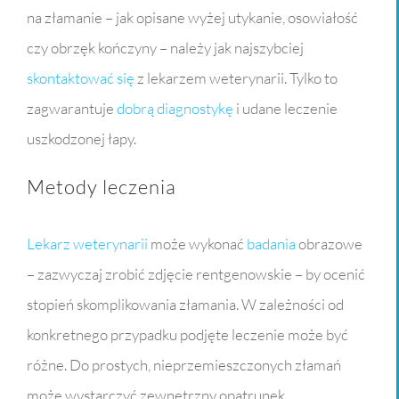
na złamanie – jak opisane wyżej utykanie, osowiałość
czy obrzęk kończyny – należy jak najszybciej
skontaktować się
z lekarzem weterynarii. Tylko to
zagwarantuje
dobrą diagnostykę
i udane leczenie
uszkodzonej łapy.
Metody leczenia
Lekarz weterynarii
może wykonać
badania
obrazowe
– zazwyczaj zrobić zdjęcie rentgenowskie – by ocenić
stopień skomplikowania złamania. W zależności od
konkretnego przypadku podjęte leczenie może być
różne. Do prostych, nieprzemieszczonych złamań
może wystarczyć zewnętrzny opatrunek