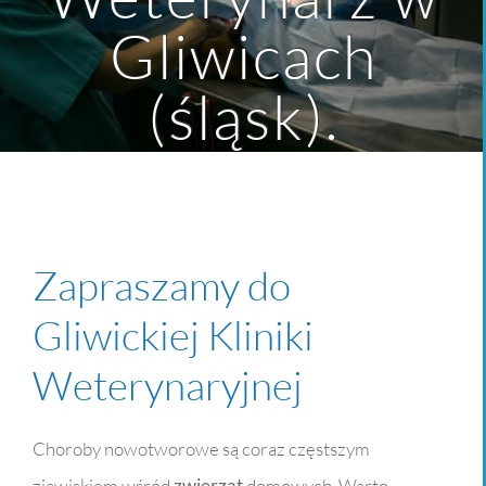
Gliwicach
(śląsk).
Zapraszamy do
Gliwickiej Kliniki
Weterynaryjnej
Choroby nowotworowe są coraz częstszym
zjawiskiem wśród
zwierząt
domowych. Warto