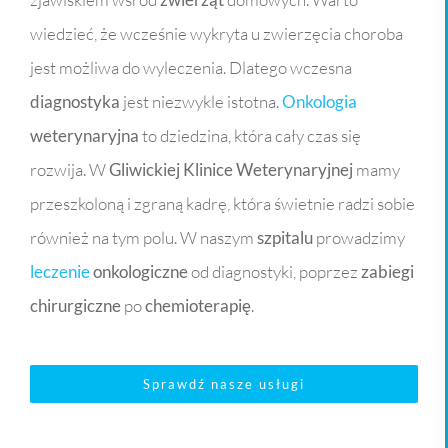
wiedzieć, że wcześnie wykryta u zwierzęcia choroba
jest możliwa do wyleczenia. Dlatego wczesna
diagnostyka
jest niezwykle istotna.
Onkologia
weterynaryjna
to dziedzina, która cały czas się
rozwija. W
Gliwickiej Klinice Weterynaryjnej
mamy
przeszkoloną i zgraną kadrę, która świetnie radzi sobie
również na tym polu. W naszym
szpitalu
prowadzimy
leczenie
onkologiczne
od diagnostyki, poprzez
zabiegi
chirurgiczne
po
chemioterapię
.
Sprawdź nasze usługi