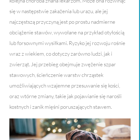
kolejna choroba znana lekarzom. Może ona rozwinąć
się w następstwie zakażenia lub urazu, ale jej
najczęstszą przyczyną jest po prostu nadmierne
obciążenie stawów, wywołane na przykład otyłością
lub forsownymi wysiłkami. Ryzyko jej rozwoju rośnie
wraz z wiekiem, co dotyczy zarówno ludzi, jak i
zwierząt. Jej przebieg obejmuje zwężenie szpar
stawowych, ścieńczenie warstw chrząstek
umożliwiających wzajemne przesuwanie się kości,
oraz wtórne zmiany, takie jak pojawianie się narośli
kostnych i zanik mięśni poruszających stawem.