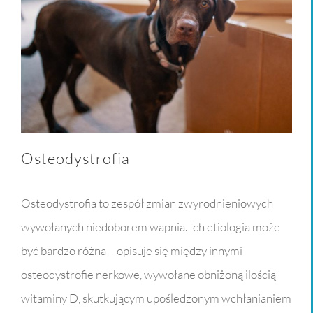
Osteodystrofia
Osteodystrofia to zespół zmian zwyrodnieniowych
wywołanych niedoborem wapnia. Ich etiologia może
być bardzo różna – opisuje się między innymi
osteodystrofie nerkowe, wywołane obniżoną ilością
witaminy D, skutkującym upośledzonym wchłanianiem