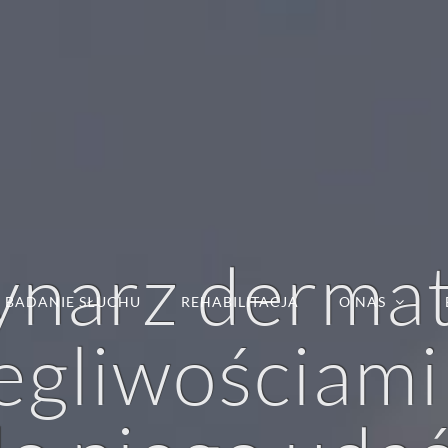
narz dermat
BADANIE SŁUCHU
REHABILITACJA
O NAS
egliwościami