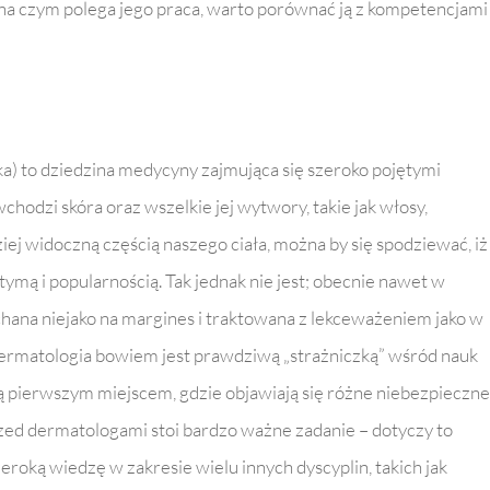
, na czym polega jego praca, warto porównać ją z kompetencjami
uka) to dziedzina medycyny zajmująca się szeroko pojętymi
odzi skóra oraz wszelkie jej wytwory, takie jak włosy,
dziej widoczną częścią naszego ciała, można by się spodziewać, iż
tymą i popularnością. Tak jednak nie jest; obecnie nawet w
ychana niejako na margines i traktowana z lekceważeniem jako w
dermatologia bowiem jest prawdziwą „strażniczką” wśród nauk
ą pierwszym miejscem, gdzie objawiają się różne niebezpieczne
rzed dermatologami stoi bardzo ważne zadanie – dotyczy to
eroką wiedzę w zakresie wielu innych dyscyplin, takich jak