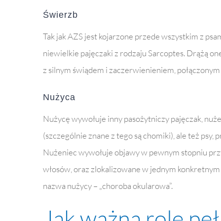
Świerzb
Tak jak AZS jest kojarzone przede wszystkim z psa
niewielkie pajęczaki z rodzaju Sarcoptes. Drążą on
z silnym świądem i zaczerwienieniem, połączonym 
Nużyca
Nużycę wywołuje inny pasożytniczy pajęczak, nuż
(szczególnie znane z tego są chomiki), ale też psy,
Nużeniec wywołuje objawy w pewnym stopniu przy
włosów, oraz zlokalizowane w jednym konkretnym m
nazwa nużycy – „choroba okularowa”.
Jak ważną rolę pe