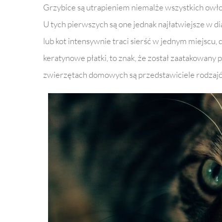
Grzybice są utrapieniem niemalże wszystkich owłos
U tych pierwszych są one jednak najłatwiejsze w di
lub kot intensywnie traci sierść w jednym miejscu, 
keratynowe płatki, to znak, że został zaatakowany
zwierzętach domowych są przedstawiciele rodzaj