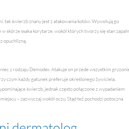
mi, tak świerzb znany jest z atakowania kotów. Wywołują go
e w skórze ssaka korytarze, wokół których tworzy się stan zapal
z opuchlizną.
eniec z rodzaju Demodex. Atakuje on przede wszystkim gryzoni
 przy czym każdy gatunek preferuje określonego żywiciela.
pominające świerzb, jednak często połączone z wypadaniem
iejscu – zazwyczaj wokół oczu. Stąd też pochodzi potoczna
łni dermatolog