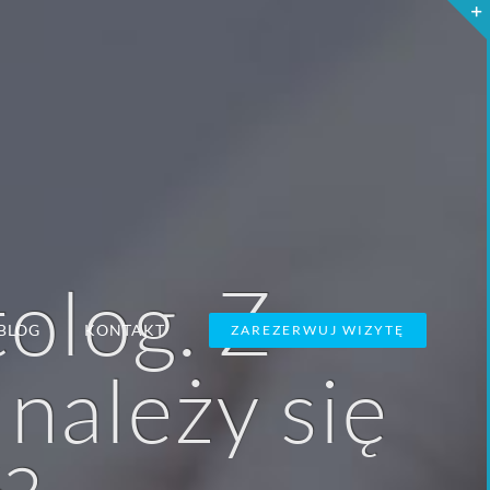
olog. Z
BLOG
KONTAKT
ZAREZERWUJ WIZYTĘ
 należy się