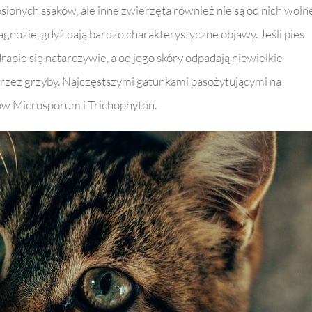
ionych ssaków, ale inne zwierzęta również nie są od nich wolne
agnozie, gdyż dają bardzo charakterystyczne objawy. Jeśli pies
drapie się natarczywie, a od jego skóry odpadają niewielkie
 przez grzyby. Najczęstszymi gatunkami pasożytującymi na
ów Microsporum i Trichophyton.