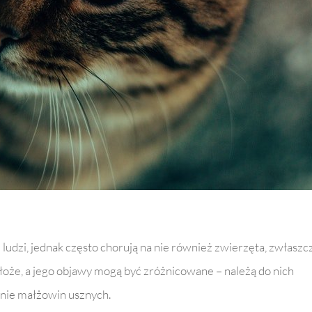
ludzi, jednak często chorują na nie również zwierzęta, zwłaszc
dłoże, a jego objawy mogą być zróżnicowane – należą do nich
nie małżowin usznych.