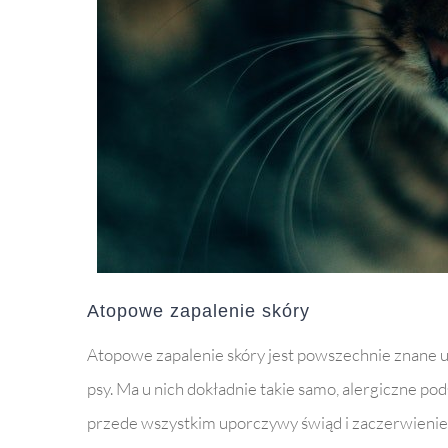
Atopowe zapalenie skóry
Atopowe zapalenie skóry jest powszechnie znane u 
psy. Ma u nich dokładnie takie samo, alergiczne po
przede wszystkim uporczywy świąd i zaczerwienie