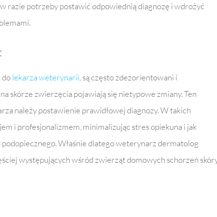
c w razie potrzeby postawić odpowiednią diagnozę i wdrożyć
oblemami.
t
i do
lekarza weterynarii
, są często zdezorientowani i
y na skórze zwierzęcia pojawiają się nietypowe zmiany. Ten
karza należy postawienie prawidłowej diagnozy. W takich
jem i profesjonalizmem, minimalizując stres opiekuna i jak
go podopiecznego. Właśnie dlatego weterynarz dermatolog
zęściej występujących wśród zwierząt domowych schorzeń skóry