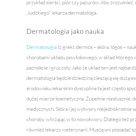
przykład sierści, piór czy pazurów. Aby zrozumieć
„ludzkiego” lekarza dermatologa.
Dermatologia jako nauka
Dermatologia
(z greki: dermós – skóra, lógos – na
chorobami układu powłokowego, w skład którego wch
paznokcie i gruczoły. Jako że układ ten jest najbar
dermatologia będzie dziedziną cieszącą się dużą es
środowisku lekarskim dyscyplina ta jest często sp
dużej mierze kosmetyczna. Zupełnie niesłusznie, 
medycznych. Skóra i jej wytwory niejednokrotnie s
choroby, wliczając w to nowotwory. Dlatego też p
również lekarzy weterynarii. Muszą oni posiadać sz