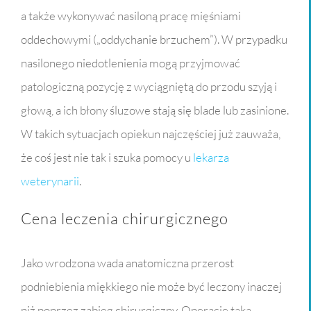
a także wykonywać nasiloną pracę mięśniami
oddechowymi („oddychanie brzuchem”). W przypadku
nasilonego niedotlenienia mogą przyjmować
patologiczną pozycję z wyciągniętą do przodu szyją i
głową, a ich błony śluzowe stają się blade lub zasinione.
W takich sytuacjach opiekun najczęściej już zauważa,
że coś jest nie tak i szuka pomocy u
lekarza
weterynarii
.
Cena leczenia chirurgicznego
Jako wrodzona wada anatomiczna przerost
podniebienia miękkiego nie może być leczony inaczej
niż poprzez zabieg chirurgiczny. Operację taką