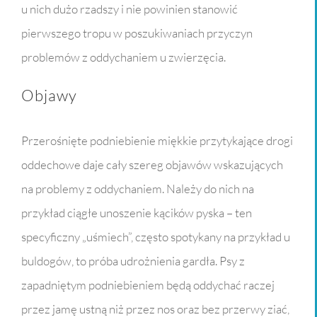
u nich dużo rzadszy i nie powinien stanowić
pierwszego tropu w poszukiwaniach przyczyn
problemów z oddychaniem u zwierzęcia.
Objawy
Przerośnięte podniebienie miękkie przytykające drogi
oddechowe daje cały szereg objawów wskazujących
na problemy z oddychaniem. Należy do nich na
przykład ciągłe unoszenie kącików pyska – ten
specyficzny „uśmiech”, często spotykany na przykład u
buldogów, to próba udrożnienia gardła. Psy z
zapadniętym podniebieniem będą oddychać raczej
przez jamę ustną niż przez nos oraz bez przerwy ziać,