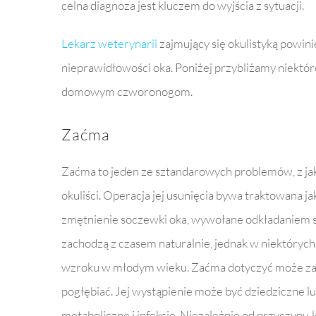
celna diagnoza jest kluczem do wyjścia z sytuacji.
Lekarz weterynarii
zajmujący się okulistyką powini
nieprawidłowości oka. Poniżej przybliżamy niektóre
domowym czworonogom.
Zaćma
Zaćma to jeden ze sztandarowych problemów, z jaki
okuliści. Operacja jej usunięcia bywa traktowana ja
zmętnienie soczewki oka, wywołane odkładaniem si
zachodzą z czasem naturalnie, jednak w niektórych
wzroku w młodym wieku. Zaćma dotyczyć może zarów
pogłębiać. Jej wystąpienie może być dziedziczne 
metaboliczne i infekcje. Niezależnie od przyczyny,