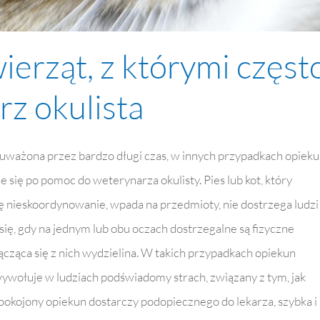
erząt, z którymi częst
rz okulista
auważona przez bardzo długi czas, w innych przypadkach opiek
aje się po pomoc do weterynarza okulisty. Pies lub kot, który
ę nieskoordynowanie, wpada na przedmioty, nie dostrzega ludzi 
się, gdy na jednym lub obu oczach dostrzegalne są fizyczne
ącząca się z nich wydzielina. W takich przypadkach opiekun
 wywołuje w ludziach podświadomy strach, związany z tym, jak
epokojony opiekun dostarczy podopiecznego do lekarza, szybka i