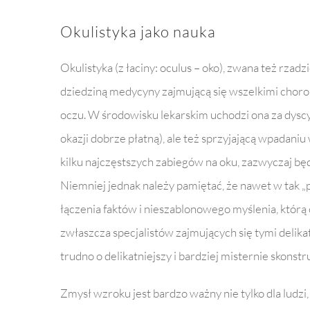
Okulistyka jako nauka
Okulistyka (z łaciny: oculus – oko), zwana też rzadzi
dziedziną medycyny zajmującą się wszelkimi choro
oczu. W środowisku lekarskim uchodzi ona za dyscyp
okazji dobrze płatną), ale też sprzyjającą wpadan
kilku najczęstszych zabiegów na oku, zazwyczaj będzi
Niemniej jednak należy pamiętać, że nawet w tak „
łączenia faktów i nieszablonowego myślenia, którą
zwłaszcza specjalistów zajmujących się tymi delik
trudno o delikatniejszy i bardziej misternie skonst
Zmysł wzroku jest bardzo ważny nie tylko dla ludzi, 