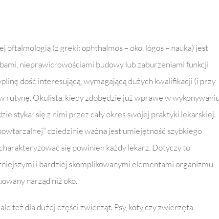
ej oftalmologią (z greki: ophthalmos – oko, lógos – nauka) jest
bami, nieprawidłowościami budowy lub zaburzeniami funkcji
linę dość interesującą, wymagającą dużych kwalifikacji (i przy
iu w rutynę. Okulista, kiedy zdobędzie już wprawę w wykonywani
e stykał się z nimi przez cały okres swojej praktyki lekarskiej.
powtarzalnej” dziedzinie ważna jest umiejętność szybkiego
 charakteryzować się powinien każdy lekarz. Dotyczy to
atniejszymi i bardziej skomplikowanymi elementami organizmu –
ruowany narząd niż oko.
ale też dla dużej części zwierząt. Psy, koty czy zwierzęta