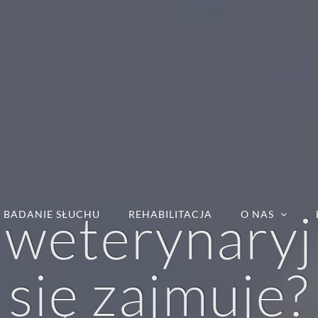
 weterynary
BADANIE SŁUCHU
REHABILITACJA
O NAS
się zajmuje?