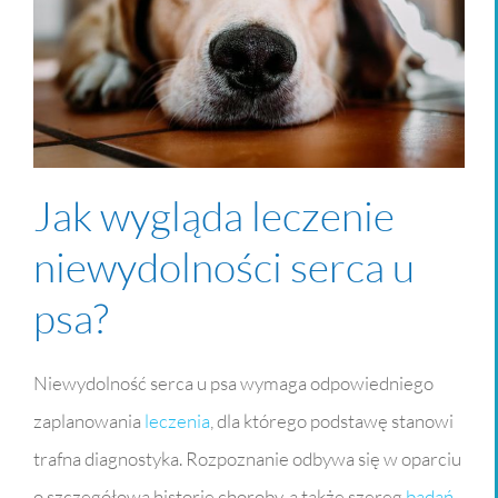
Jak wygląda leczenie
niewydolności serca u
psa?
Niewydolność serca u psa wymaga odpowiedniego
zaplanowania
leczenia
, dla którego podstawę stanowi
trafna diagnostyka. Rozpoznanie odbywa się w oparciu
o szczegółową historię choroby, a także szereg
badań