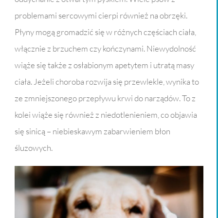
problemami sercowymi cierpi również na obrzęki.
Płyny mogą gromadzić się w różnych częściach ciała,
włącznie z brzuchem czy kończynami. Niewydolność
wiąże się także z osłabionym apetytem i utratą masy
ciała. Jeżeli choroba rozwija się przewlekle, wynika to
ze zmniejszonego przepływu krwi do narządów. To z
kolei wiąże się również z niedotlenieniem, co objawia
się sinicą – niebieskawym zabarwieniem błon
śluzowych.