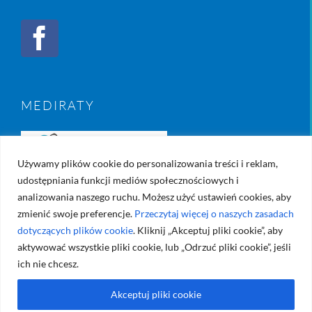
MEDIRATY
Używamy plików cookie do personalizowania treści i reklam,
udostępniania funkcji mediów społecznościowych i
analizowania naszego ruchu. Możesz użyć ustawień cookies, aby
zmienić swoje preferencje.
Przeczytaj więcej o naszych zasadach
dotyczących plików cookie
. Kliknij „Akceptuj pliki cookie”, aby
aktywować wszystkie pliki cookie, lub „Odrzuć pliki cookie”, jeśli
ich nie chcesz.
Akceptuj pliki cookie
© Copyright 2017 -
2026 | Created by
Diamond Studio
| All