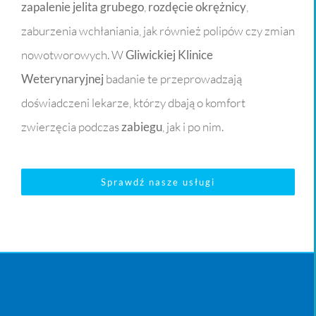
zapalenie
jelita grubego
,
rozdęcie
okrężnicy
,
zaburzenia wchłaniania, jak również polipów czy zmian
nowotworowych. W
Gliwickiej Klinice
Weterynaryjnej
badanie te przeprowadzają
doświadczeni lekarze, którzy dbają o komfort
zwierzęcia podczas
zabiegu
, jak i po nim.
Sprawdź nasze usługi