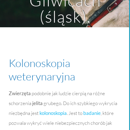
Gliwicach
(śląsk).
Kolonoskopia
weterynaryjna
Zwierzęta
podobnie jak ludzie cierpią na różne
schorzenia
jelita
grubego. Do ich szybkiego wykrycia
niezbędna jest
kolonoskopia
. Jest to
badanie
, które
pozwala wykryć wiele niebezpiecznych chorób jak