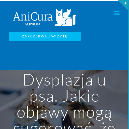
Przejdź
do
zawartości
ZAREZERWUJ WIZYTĘ
Dysplazja u
psa. Jakie
objawy mogą
sugerować, że