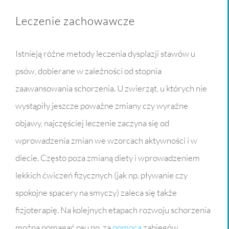
Leczenie zachowawcze
Istnieją różne metody leczenia dysplazji stawów u
psów, dobierane w zależności od stopnia
zaawansowania schorzenia. U zwierząt, u których nie
wystąpiły jeszcze poważne zmiany czy wyraźne
objawy, najczęściej leczenie zaczyna się od
wprowadzenia zmian we wzorcach aktywności i w
diecie. Często poza zmianą diety i wprowadzeniem
lekkich ćwiczeń fizycznych (jak np. pływanie czy
spokojne spacery na smyczy) zaleca się także
fizjoterapię. Na kolejnych etapach rozwoju schorzenia
można pomagać psu np. za
pomocą
zabiegów