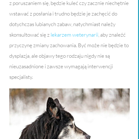
z poruszaniem się, będzie kuleć czy zacznie niechętnie
wstawać z posłania i trudno będzie je zachęcić do
dotychczas lubianych zabaw, natychmiast należy
skonsultować się z
lekarzem weterynarii
, aby znaleźć
przyczynę zmiany zachowania. Być może nie będzie to
dysplazja, ale objawy tego rodzaju nigdy nie są
nieuzasadnione i zawsze wymagają interwencji
specjalisty.