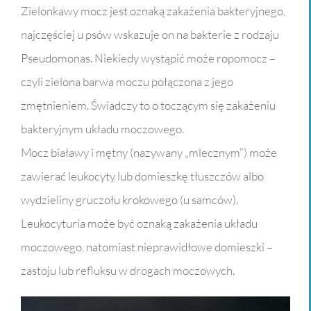
Zielonkawy mocz jest oznaką zakażenia bakteryjnego,
najczęściej u psów wskazuje on na bakterie z rodzaju
Pseudomonas. Niekiedy wystąpić może ropomocz –
czyli zielona barwa moczu połączona z jego
zmętnieniem. Świadczy to o toczącym się zakażeniu
bakteryjnym układu moczowego.
Mocz białawy i mętny (nazywany „mlecznym”) może
zawierać leukocyty lub domieszkę tłuszczów albo
wydzieliny gruczołu krokowego (u samców).
Leukocyturia może być oznaką zakażenia układu
moczowego, natomiast nieprawidłowe domieszki –
zastoju lub refluksu w drogach moczowych.