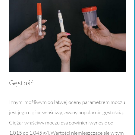
Gęstość
Innym, możliwym do łatwej oceny parametrem moczu
jest jego ciężar właściwy, zwany popularnie gęstością.
Ciężar właściwy moczu psa powinien wynosić od
1,015 do 1,045 g/l. Wartości niemieszczące się w tym