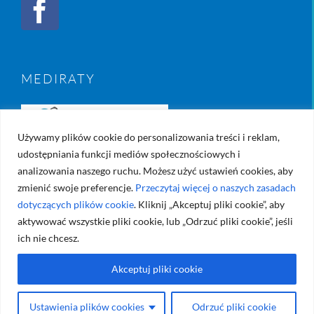
MEDIRATY
Używamy plików cookie do personalizowania treści i reklam,
udostępniania funkcji mediów społecznościowych i
analizowania naszego ruchu. Możesz użyć ustawień cookies, aby
zmienić swoje preferencje.
Przeczytaj więcej o naszych zasadach
dotyczących plików cookie
. Kliknij „Akceptuj pliki cookie”, aby
aktywować wszystkie pliki cookie, lub „Odrzuć pliki cookie”, jeśli
ich nie chcesz.
Akceptuj pliki cookie
© Copyright 2017 -
2026 | Created by
Diamond Studio
| All
Rights Reserved |
Mapa Strony
| Pozycjonowanie i Marketing -
Ustawienia plików cookies
Odrzuć pliki cookie
INSANE.AGENCY