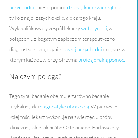
przychodnia
niesie pomoc
dziesiątkom zwierząt
nie
tylko z najbliższych okolic, ale całego kraju.
Wykwalifikowany zespół lekarzy
weterynarii
, w
połączeniu z bogatym zapleczem terapeutyczno-
diagnostycznym, czyni z
naszej przychodni
miejsce, w
którym każde zwierzę otrzyma
profesjonalną pomoc.
Na czym polega?
Tego typu badanie obejmuje zarówno badanie
fizykalne, jak i
diagnostykę obrazową
. W pierwszej
kolejności lekarz wykonuje na zwierzęciu próby
kliniczne, takie jak próba Ortolaniego, Barlowa czy
Bardensa. Przy użyciu tych metod można wykryć