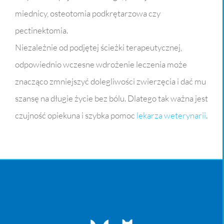
miednicy, osteotomia podkrętarzowa czy
pectinektomia.
Niezależnie od podjętej ścieżki terapeutycznej,
odpowiednio wczesne wdrożenie leczenia może
znacząco zmniejszyć dolegliwości zwierzęcia i dać mu
szansę na długie życie bez bólu. Dlatego tak ważna jest
czujność opiekuna i szybka pomoc
lekarza weterynarii
.